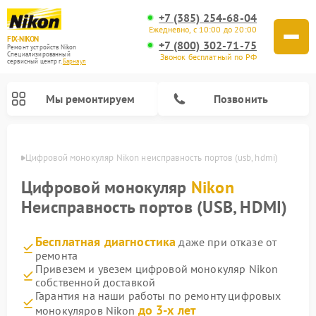
+7 (385) 254-68-04
Ежедневно, с 10:00 до 20:00
FIX-NIKON
+7 (800) 302-71-75
Ремонт устройств Nikon
Специализированный
Звонок бесплатный по РФ
cервисный центр г.
Барнаул
Мы ремонтируем
Позвонить
науле
Цифровой монокуляр Nikon неисправность портов (usb, hdmi)
Цифровой монокуляр
Nikon
Неисправность портов (USB, HDMI)
Бесплатная диагностика
даже при отказе от
ремонта
Привезем и увезем цифровой монокуляр Nikon
собственной доставкой
Ремонт цифровых биноклей Nikon
Ремонт оптических нивелиров Nikon
Ремонт оптических прицелов Nikon
Гарантия на наши работы по ремонту цифровых
до 3-х лет
монокуляров Nikon