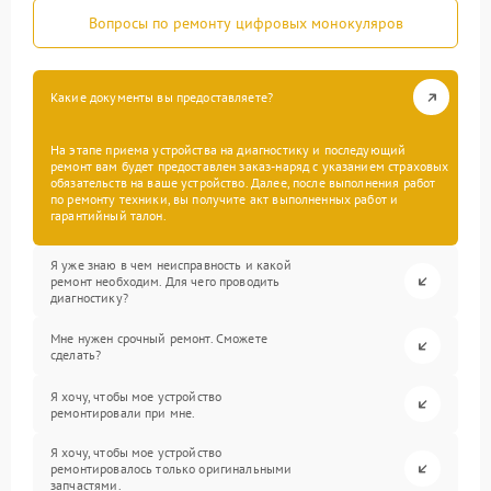
Вопросы по ремонту цифровых монокуляров
Какие документы вы предоставляете?
На этапе приема устройства на диагностику и последующий
ремонт вам будет предоставлен заказ-наряд с указанием страховых
обязательств на ваше устройство. Далее, после выполнения работ
по ремонту техники, вы получите акт выполненных работ и
гарантийный талон.
Я уже знаю в чем неисправность и какой
ремонт необходим. Для чего проводить
диагностику?
Мне нужен срочный ремонт. Сможете
сделать?
Я хочу, чтобы мое устройство
ремонтировали при мне.
Я хочу, чтобы мое устройство
ремонтировалось только оригинальными
запчастями.