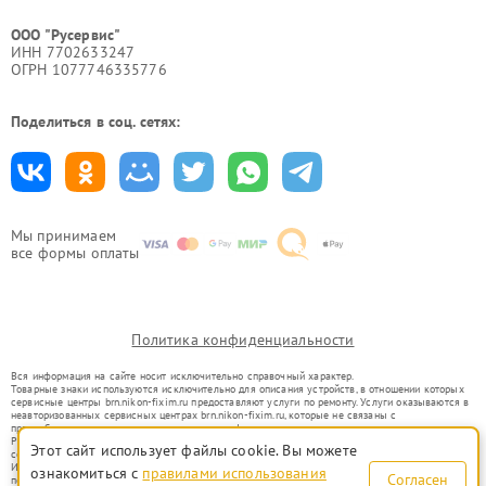
ООО "Русервис"
ИНН 7702633247
ОГРН 1077746335776
Поделиться в соц. сетях:
Мы принимаем
все формы оплаты
Политика конфиденциальности
Вся информация на сайте носит исключительно справочный характер.
Товарные знаки используются исключительно для описания устройств, в отношении которых
сервисные центры brn.nikon-fixim.ru предоставляют услуги по ремонту. Услуги оказываются в
неавторизованных сервисных центрах brn.nikon-fixim.ru, которые не связаны с
правообладателями товарных знаков или их официальными представителями.
Ремонт осуществляется для устройств, уже введенных в гражданский оборот в соответствии
Этот сайт использует файлы cookie. Вы можете
со статьей 1487 ГК РФ.
Использование товарных знаков не преследует цели индивидуализации услуг или введения
ознакомиться с
правилами использования
Согласен
потребителей в заблуждение, а служит для информирования о предоставляемых услугах по