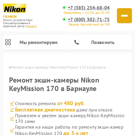
+7 (385) 254-68-04
Ежедневно, с 10:00 до 20:00
FIX-NIKON
+7 (800) 302-71-75
Ремонт устройств Nikon
Специализированный
Звонок бесплатный по РФ
cервисный центр г.
Барнаул
Мы ремонтируем
Позвонить
науле
Ремонт экшн-камеры Nikon KeyMission 170 в Барнауле
Ремонт экшн-камеры Nikon
KeyMission 170 в Барнауле
от 480 руб.
Стоимость ремонта
Бесплатная диагностика
даже при отказе
Привезем и увезем экшн-камеру Nikon KeyMission
170 сами
Ремонт цифровых монокуляров Nikon
Ремонт оптических прицелов Nikon
Ремонт цифровых биноклей Nikon
Ремонт оптических нивелиров Nikon
Гарантия на наши работы по ремонту экшн-камер
до 3-х лет
Nikon KeyMission 170