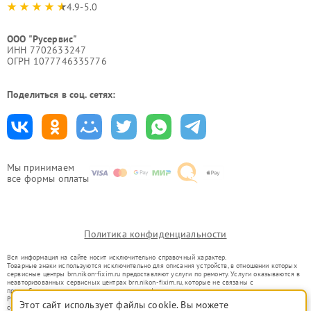
4.9-5.0
ООО "Русервис"
ИНН 7702633247
ОГРН 1077746335776
Поделиться в соц. сетях:
Мы принимаем
все формы оплаты
Политика конфиденциальности
Вся информация на сайте носит исключительно справочный характер.
Товарные знаки используются исключительно для описания устройств, в отношении которых
сервисные центры brn.nikon-fixim.ru предоставляют услуги по ремонту. Услуги оказываются в
неавторизованных сервисных центрах brn.nikon-fixim.ru, которые не связаны с
правообладателями товарных знаков или их официальными представителями.
Ремонт осуществляется для устройств, уже введенных в гражданский оборот в соответствии
Этот сайт использует файлы cookie. Вы можете
со статьей 1487 ГК РФ.