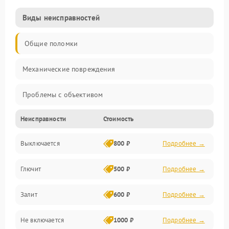
Виды неисправностей
Общие поломки
Механические повреждения
Проблемы с объективом
Неисправности
Стоимость
Электронные ошибки
Выключается
800 ₽
Подробнее →
Механические проблемы
Глючит
500 ₽
Подробнее →
Матрица и оптика
Залит
600 ₽
Подробнее →
Питание и питание цепей
Не включается
1000 ₽
Подробнее →
Проблемы с картами памяти