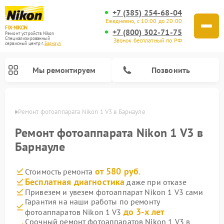
+7 (385) 254-68-04
Ежедневно, с 10:00 до 20:00
FIX-NIKON
+7 (800) 302-71-75
Ремонт устройств Nikon
Специализированный
Звонок бесплатный по РФ
cервисный центр г.
Барнаул
Мы ремонтируем
Позвонить
науле
Ремонт фотоаппарата Nikon 1 V3 в Барнауле
Ремонт фотоаппарата Nikon 1 V3 в
Барнауле
от 580 руб.
Стоимость ремонта
Бесплатная диагностика
даже при отказе
Привезем и увезем фотоаппарат Nikon 1 V3 сами
Гарантия на наши работы по ремонту
Ремонт оптических прицелов Nikon
Ремонт цифровых монокуляров Nikon
Ремонт цифровых биноклей Nikon
Ремонт оптических нивелиров Nikon
до 3-х лет
фотоаппаратов Nikon 1 V3
Срочный ремонт фотоаппаратов Nikon 1 V3 в