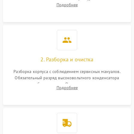
включение, считывание кодов ошибок. Оценка состояния
Подробнее
матрицы и затвора, проверка работы автофокуса и вспышки.
2. Разборка и очистка
Разборка корпуса с соблюдением сервисных мануалов.
Обязательный разряд высоковольтного конденсатора
вспышки для безопасности. Очистка внутренних узлов от
Подробнее
пыли, песка и следов влаги с помощью спецсредств.