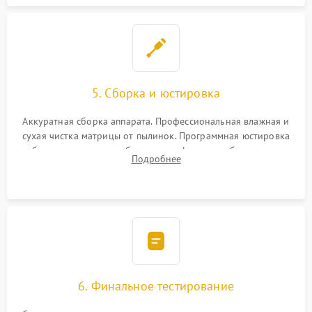
5. Сборка и юстировка
Аккуратная сборка аппарата. Профессиональная влажная и
сухая чистка матрицы от пылинок. Программная юстировка
рабочего отрезка, калибровка автофокуса, стабилизатора и
Подробнее
экспозамера с помощью сервисного ПО.
6. Финальное тестирование