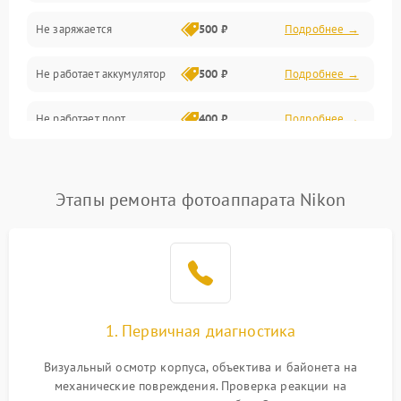
Не заряжается
500 ₽
Подробнее →
Объективы
Не работает аккумулятор
500 ₽
Подробнее →
Программные сбои
Не работает порт
400 ₽
Подробнее →
Коммуникации и интерфейсы
Сломана матрица
800 ₽
Подробнее →
Этапы ремонта фотоаппарата Nikon
1. Первичная диагностика
Визуальный осмотр корпуса, объектива и байонета на
механические повреждения. Проверка реакции на