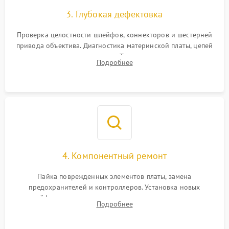
3. Глубокая дефектовка
Проверка целостности шлейфов, коннекторов и шестерней
привода объектива. Диагностика материнской платы, цепей
питания и картоприемника. Тестирование механизма
Подробнее
затвора и блока внутрикамерной стабилизации.
4. Компонентный ремонт
Пайка поврежденных элементов платы, замена
предохранителей и контроллеров. Установка новых
шлейфов, дисплея, механизма затвора или двигателя
Подробнее
автофокуса. Восстановление геометрии тубуса объектива
при заклинивании.