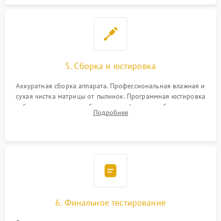
5. Сборка и юстировка
Аккуратная сборка аппарата. Профессиональная влажная и
сухая чистка матрицы от пылинок. Программная юстировка
рабочего отрезка, калибровка автофокуса, стабилизатора и
Подробнее
экспозамера с помощью сервисного ПО.
6. Финальное тестирование