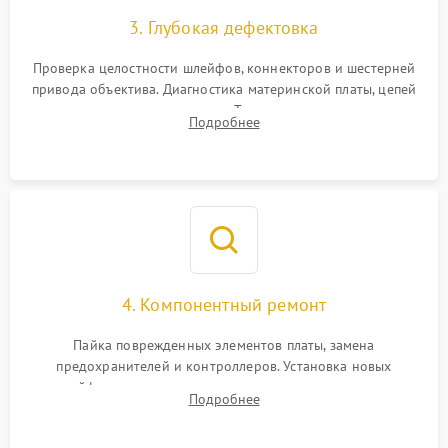
3. Глубокая дефектовка
Проверка целостности шлейфов, коннекторов и шестерней
привода объектива. Диагностика материнской платы, цепей
питания и картоприемника. Тестирование механизма
Подробнее
затвора и блока внутрикамерной стабилизации.
4. Компонентный ремонт
Пайка поврежденных элементов платы, замена
предохранителей и контроллеров. Установка новых
шлейфов, дисплея, механизма затвора или двигателя
Подробнее
автофокуса. Восстановление геометрии тубуса объектива
при заклинивании.