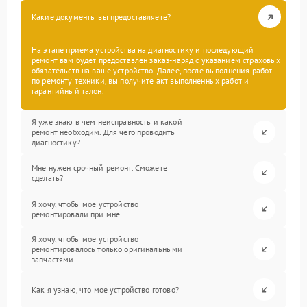
Какие документы вы предоставляете?
На этапе приема устройства на диагностику и последующий
ремонт вам будет предоставлен заказ-наряд с указанием страховых
обязательств на ваше устройство. Далее, после выполнения работ
по ремонту техники, вы получите акт выполненных работ и
гарантийный талон.
Я уже знаю в чем неисправность и какой
ремонт необходим. Для чего проводить
диагностику?
Мне нужен срочный ремонт. Сможете
сделать?
Я хочу, чтобы мое устройство
ремонтировали при мне.
Я хочу, чтобы мое устройство
ремонтировалось только оригинальными
запчастями.
Как я узнаю, что мое устройство готово?