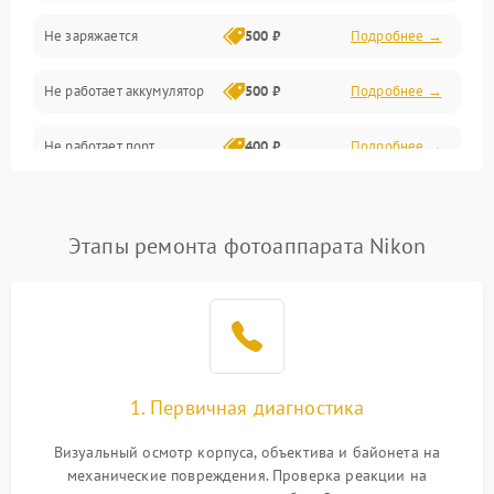
Не заряжается
500 ₽
Подробнее →
Объективы
Не работает аккумулятор
500 ₽
Подробнее →
Программные сбои
Не работает порт
400 ₽
Подробнее →
Коммуникации и интерфейсы
Сломана матрица
800 ₽
Подробнее →
Этапы ремонта фотоаппарата Nikon
1. Первичная диагностика
Визуальный осмотр корпуса, объектива и байонета на
механические повреждения. Проверка реакции на