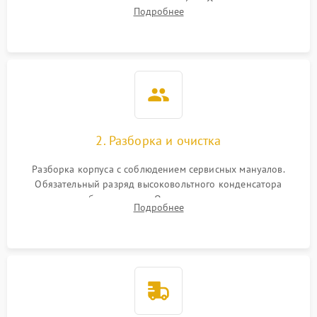
включение, считывание кодов ошибок. Оценка состояния
Подробнее
матрицы и затвора, проверка работы автофокуса и вспышки.
2. Разборка и очистка
Разборка корпуса с соблюдением сервисных мануалов.
Обязательный разряд высоковольтного конденсатора
вспышки для безопасности. Очистка внутренних узлов от
Подробнее
пыли, песка и следов влаги с помощью спецсредств.