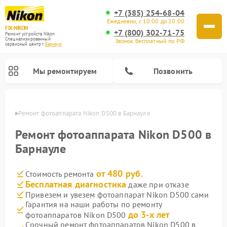
+7 (385) 254-68-04
Ежедневно, с 10:00 до 20:00
FIX-NIKON
+7 (800) 302-71-75
Ремонт устройств Nikon
Специализированный
Звонок бесплатный по РФ
cервисный центр г.
Барнаул
Мы ремонтируем
Позвонить
науле
Ремонт фотоаппарата Nikon D500 в Барнауле
Ремонт фотоаппарата Nikon D500 в
Барнауле
от 480 руб.
Стоимость ремонта
Бесплатная диагностика
даже при отказе
Привезем и увезем фотоаппарат Nikon D500 сами
Гарантия на наши работы по ремонту
Ремонт оптических прицелов Nikon
Ремонт цифровых монокуляров Nikon
Ремонт цифровых биноклей Nikon
Ремонт оптических нивелиров Nikon
до 3-х лет
фотоаппаратов Nikon D500
Срочный ремонт фотоаппаратов Nikon D500 в