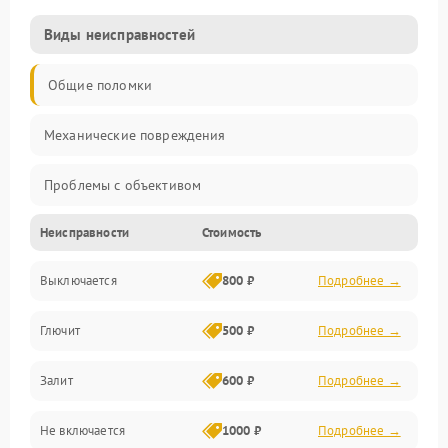
Виды неисправностей
Общие поломки
Механические повреждения
Проблемы с объективом
Неисправности
Стоимость
Электронные ошибки
Выключается
800 ₽
Подробнее →
Механические проблемы
Глючит
500 ₽
Подробнее →
Матрица и оптика
Залит
600 ₽
Подробнее →
Питание и питание цепей
Не включается
1000 ₽
Подробнее →
Проблемы с картами памяти