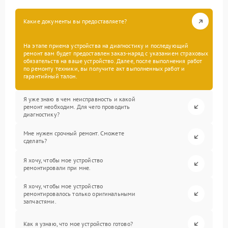
Какие документы вы предоставляете?
На этапе приема устройства на диагностику и последующий
ремонт вам будет предоставлен заказ-наряд с указанием страховых
обязательств на ваше устройство. Далее, после выполнения работ
по ремонту техники, вы получите акт выполненных работ и
гарантийный талон.
Я уже знаю в чем неисправность и какой
ремонт необходим. Для чего проводить
диагностику?
Мне нужен срочный ремонт. Сможете
сделать?
Я хочу, чтобы мое устройство
ремонтировали при мне.
Я хочу, чтобы мое устройство
ремонтировалось только оригинальными
запчастями.
Как я узнаю, что мое устройство готово?