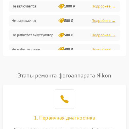
Не включается
1000 ₽
Подробнее →
Проблемы с картами памяти
Не заряжается
500 ₽
Подробнее →
Объективы
Не работает аккумулятор
500 ₽
Подробнее →
Программные сбои
Не работает порт
400 ₽
Подробнее →
Коммуникации и интерфейсы
Сломана матрица
800 ₽
Подробнее →
Этапы ремонта фотоаппарата Nikon
1. Первичная диагностика