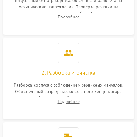
Визуальный осмотр корпуса, объектива и байонета на
механические повреждения. Проверка реакции на
включение, считывание кодов ошибок. Оценка состояния
Подробнее
матрицы и затвора, проверка работы автофокуса и вспышки.
2. Разборка и очистка
Разборка корпуса с соблюдением сервисных мануалов.
Обязательный разряд высоковольтного конденсатора
вспышки для безопасности. Очистка внутренних узлов от
Подробнее
пыли, песка и следов влаги с помощью спецсредств.