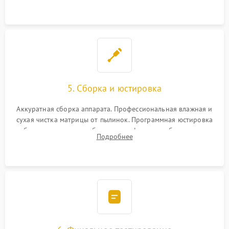
при заклинивании.
5. Сборка и юстировка
Аккуратная сборка аппарата. Профессиональная влажная и
сухая чистка матрицы от пылинок. Программная юстировка
рабочего отрезка, калибровка автофокуса, стабилизатора и
Подробнее
экспозамера с помощью сервисного ПО.