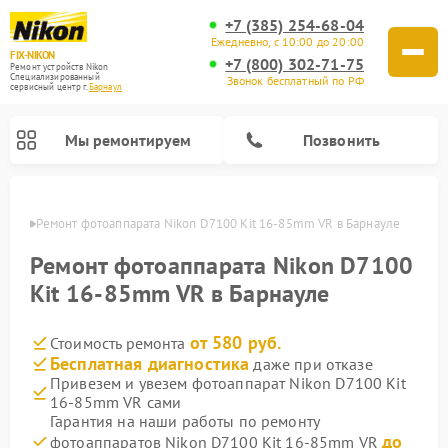
+7 (385) 254-68-04
Ежедневно, с 10:00 до 20:00
FIX-NIKON
+7 (800) 302-71-75
Ремонт устройств Nikon
Специализированный
Звонок бесплатный по РФ
cервисный центр г.
Барнаул
Мы ремонтируем
Позвонить
науле
Ремонт фотоаппарата Nikon D7100 Kit 16-85mm VR в Барнауле
Ремонт фотоаппарата Nikon D7100
Kit 16-85mm VR в Барнауле
от 580 руб.
Стоимость ремонта
Бесплатная диагностика
даже при отказе
Привезем и увезем фотоаппарат Nikon D7100 Kit
16-85mm VR сами
Ремонт оптических прицелов Nikon
Ремонт цифровых монокуляров Nikon
Ремонт цифровых биноклей Nikon
Ремонт оптических нивелиров Nikon
Гарантия на наши работы по ремонту
до
фотоаппаратов Nikon D7100 Kit 16-85mm VR