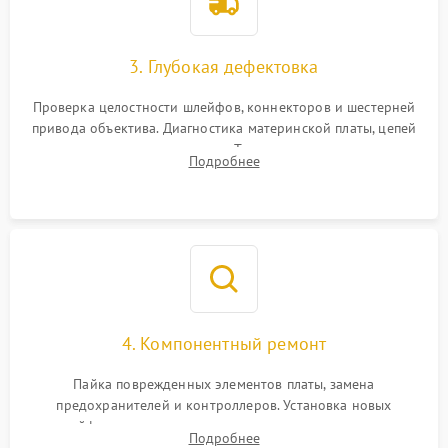
3. Глубокая дефектовка
Проверка целостности шлейфов, коннекторов и шестерней
привода объектива. Диагностика материнской платы, цепей
питания и картоприемника. Тестирование механизма
Подробнее
затвора и блока внутрикамерной стабилизации.
4. Компонентный ремонт
Пайка поврежденных элементов платы, замена
предохранителей и контроллеров. Установка новых
шлейфов, дисплея, механизма затвора или двигателя
Подробнее
автофокуса. Восстановление геометрии тубуса объектива