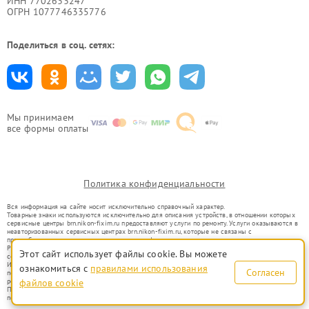
ИНН 7702633247
ОГРН 1077746335776
Поделиться в соц. сетях:
Мы принимаем
все формы оплаты
Политика конфиденциальности
Вся информация на сайте носит исключительно справочный характер.
Товарные знаки используются исключительно для описания устройств, в отношении которых
сервисные центры brn.nikon-fixim.ru предоставляют услуги по ремонту. Услуги оказываются в
неавторизованных сервисных центрах brn.nikon-fixim.ru, которые не связаны с
правообладателями товарных знаков или их официальными представителями.
Ремонт осуществляется для устройств, уже введенных в гражданский оборот в соответствии
Этот сайт использует файлы cookie. Вы можете
со статьей 1487 ГК РФ.
Использование товарных знаков не преследует цели индивидуализации услуг или введения
ознакомиться с
правилами использования
Согласен
потребителей в заблуждение, а служит для информирования о предоставляемых услугах по
ремонту техники указанных брендов.
файлов cookie
Представленная на сайте информация не является публичной офертой, определяемой
положениями Статьи 437(2) Гражданского кодекса РФ