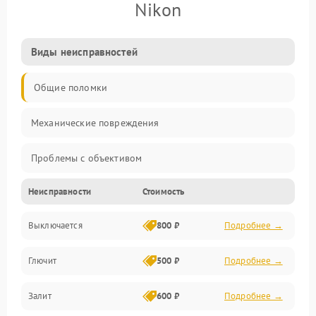
Nikon
Виды неисправностей
Общие поломки
Механические повреждения
Проблемы с объективом
Неисправности
Стоимость
Электронные ошибки
Выключается
800 ₽
Подробнее →
Механические проблемы
Глючит
500 ₽
Подробнее →
Матрица и оптика
Залит
600 ₽
Подробнее →
Питание и питание цепей