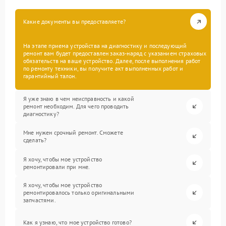
Какие документы вы предоставляете?
На этапе приема устройства на диагностику и последующий
ремонт вам будет предоставлен заказ-наряд с указанием страховых
обязательств на ваше устройство. Далее, после выполнения работ
по ремонту техники, вы получите акт выполненных работ и
гарантийный талон.
Я уже знаю в чем неисправность и какой
ремонт необходим. Для чего проводить
диагностику?
Мне нужен срочный ремонт. Сможете
сделать?
Я хочу, чтобы мое устройство
ремонтировали при мне.
Я хочу, чтобы мое устройство
ремонтировалось только оригинальными
запчастями.
Как я узнаю, что мое устройство готово?