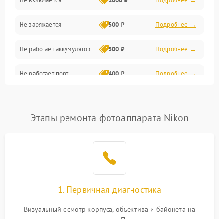
Не включается
1000 ₽
Подробнее →
Проблемы с картами памяти
Не заряжается
500 ₽
Подробнее →
Объективы
Не работает аккумулятор
500 ₽
Подробнее →
Программные сбои
Не работает порт
400 ₽
Подробнее →
Коммуникации и интерфейсы
Сломана матрица
800 ₽
Подробнее →
Этапы ремонта фотоаппарата Nikon
1. Первичная диагностика
Визуальный осмотр корпуса, объектива и байонета на