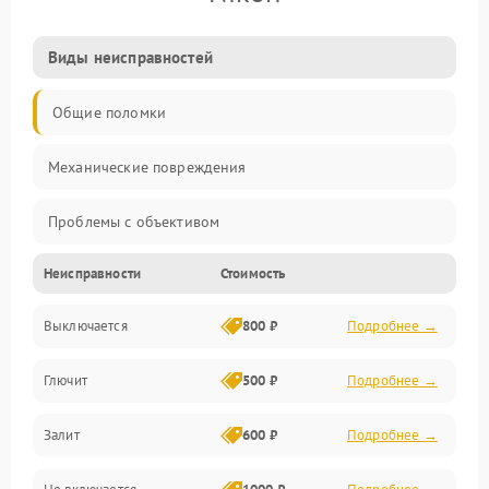
Виды неисправностей
Общие поломки
Механические повреждения
Проблемы с объективом
Неисправности
Стоимость
Электронные ошибки
Выключается
800 ₽
Подробнее →
Механические проблемы
Глючит
500 ₽
Подробнее →
Матрица и оптика
Залит
600 ₽
Подробнее →
Питание и питание цепей