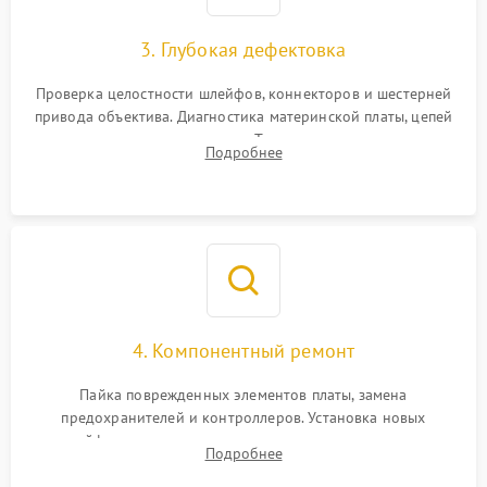
3. Глубокая дефектовка
Проверка целостности шлейфов, коннекторов и шестерней
привода объектива. Диагностика материнской платы, цепей
питания и картоприемника. Тестирование механизма
Подробнее
затвора и блока внутрикамерной стабилизации.
4. Компонентный ремонт
Пайка поврежденных элементов платы, замена
предохранителей и контроллеров. Установка новых
шлейфов, дисплея, механизма затвора или двигателя
Подробнее
автофокуса. Восстановление геометрии тубуса объектива
при заклинивании.