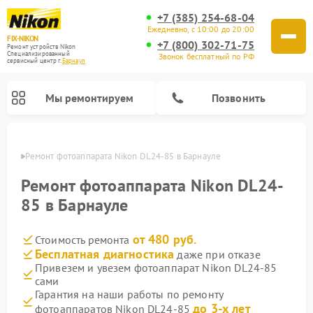
+7 (385) 254-68-04
Ежедневно, с 10:00 до 20:00
FIX-NIKON
+7 (800) 302-71-75
Ремонт устройств Nikon
Специализированный
Звонок бесплатный по РФ
cервисный центр г.
Барнаул
Мы ремонтируем
Позвонить
науле
Ремонт фотоаппарата Nikon DL24-85 в Барнауле
Ремонт фотоаппарата Nikon DL24-
85 в Барнауле
от 480 руб.
Стоимость ремонта
Бесплатная диагностика
даже при отказе
Привезем и увезем фотоаппарат Nikon DL24-85
сами
Ремонт оптических прицелов Nikon
Ремонт цифровых монокуляров Nikon
Ремонт цифровых биноклей Nikon
Ремонт оптических нивелиров Nikon
Гарантия на наши работы по ремонту
до 3-х лет
фотоаппаратов Nikon DL24-85