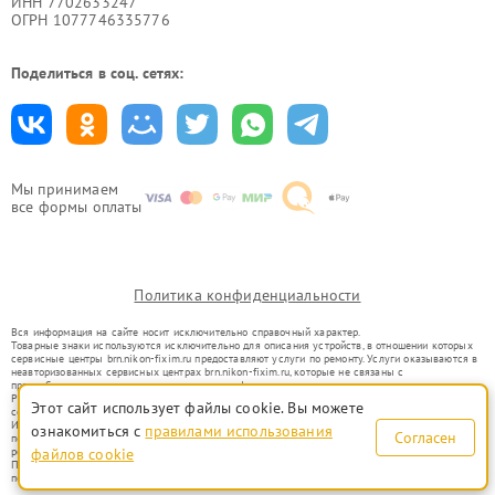
ИНН 7702633247
ОГРН 1077746335776
Поделиться в соц. сетях:
Мы принимаем
все формы оплаты
Политика конфиденциальности
Вся информация на сайте носит исключительно справочный характер.
Товарные знаки используются исключительно для описания устройств, в отношении которых
сервисные центры brn.nikon-fixim.ru предоставляют услуги по ремонту. Услуги оказываются в
неавторизованных сервисных центрах brn.nikon-fixim.ru, которые не связаны с
правообладателями товарных знаков или их официальными представителями.
Ремонт осуществляется для устройств, уже введенных в гражданский оборот в соответствии
Этот сайт использует файлы cookie. Вы можете
со статьей 1487 ГК РФ.
Использование товарных знаков не преследует цели индивидуализации услуг или введения
ознакомиться с
правилами использования
Согласен
потребителей в заблуждение, а служит для информирования о предоставляемых услугах по
ремонту техники указанных брендов.
файлов cookie
Представленная на сайте информация не является публичной офертой, определяемой
положениями Статьи 437(2) Гражданского кодекса РФ