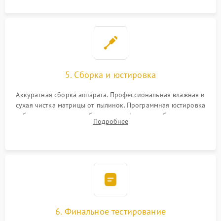
5. Сборка и юстировка
Аккуратная сборка аппарата. Профессиональная влажная и
сухая чистка матрицы от пылинок. Программная юстировка
рабочего отрезка, калибровка автофокуса, стабилизатора и
Подробнее
экспозамера с помощью сервисного ПО.
6. Финальное тестирование