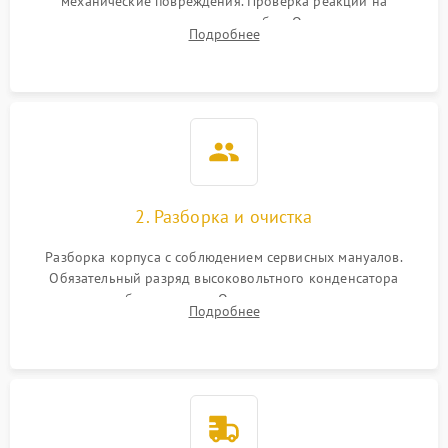
механические повреждения. Проверка реакции на
включение, считывание кодов ошибок. Оценка состояния
Подробнее
матрицы и затвора, проверка работы автофокуса и вспышки.
2. Разборка и очистка
Разборка корпуса с соблюдением сервисных мануалов.
Обязательный разряд высоковольтного конденсатора
вспышки для безопасности. Очистка внутренних узлов от
Подробнее
пыли, песка и следов влаги с помощью спецсредств.