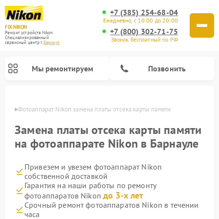
+7 (385) 254-68-04
Ежедневно, с 10:00 до 20:00
FIX-NIKON
+7 (800) 302-71-75
Ремонт устройств Nikon
Специализированный
Звонок бесплатный по РФ
cервисный центр г.
Барнаул
Мы ремонтируем
Позвонить
науле
Фотоаппарат Nikon замена платы отсека карты памяти
Замена платы отсека карты памяти
на фотоаппарате Nikon в Барнауле
Привезем и увезем фотоаппарат Nikon
собственной доставкой
Гарантия на наши работы по ремонту
до 3-х лет
фотоаппаратов Nikon
Ремонт оптических прицелов Nikon
Ремонт цифровых монокуляров Nikon
Ремонт цифровых биноклей Nikon
Ремонт оптических нивелиров Nikon
Срочный ремонт фотоаппаратов Nikon в течении
часа