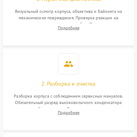
Визуальный осмотр корпуса, объектива и байонета на
механические повреждения. Проверка реакции на
включение, считывание кодов ошибок. Оценка состояния
Подробнее
матрицы и затвора, проверка работы автофокуса и вспышки.
2. Разборка и очистка
Разборка корпуса с соблюдением сервисных мануалов.
Обязательный разряд высоковольтного конденсатора
вспышки для безопасности. Очистка внутренних узлов от
Подробнее
пыли, песка и следов влаги с помощью спецсредств.