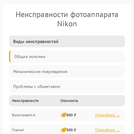
Неисправности фотоаппарата
Nikon
Виды неисправностей
Общие поломки
Механические повреждения
Проблемы с объективом
Неисправности
Стоимость
Электронные ошибки
Выключается
800 ₽
Подробнее →
Механические проблемы
Глючит
500 ₽
Подробнее →
Матрица и оптика