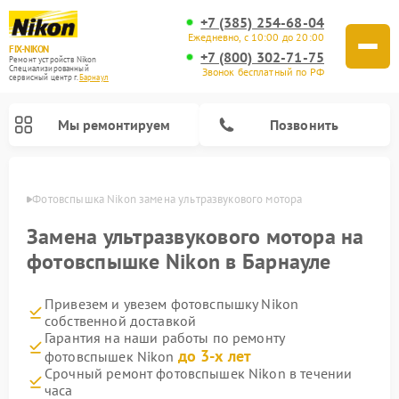
+7 (385) 254-68-04
Ежедневно, с 10:00 до 20:00
FIX-NIKON
+7 (800) 302-71-75
Ремонт устройств Nikon
Специализированный
Звонок бесплатный по РФ
cервисный центр г.
Барнаул
Мы ремонтируем
Позвонить
науле
Фотовспышка Nikon замена ультразвукового мотора
Замена ультразвукового мотора на
фотовспышке Nikon в Барнауле
Привезем и увезем фотовспышку Nikon
собственной доставкой
Гарантия на наши работы по ремонту
до 3-х лет
фотовспышек Nikon
Ремонт цифровых монокуляров Nikon
Ремонт оптических прицелов Nikon
Ремонт цифровых биноклей Nikon
Ремонт оптических нивелиров Nikon
Срочный ремонт фотовспышек Nikon в течении
часа