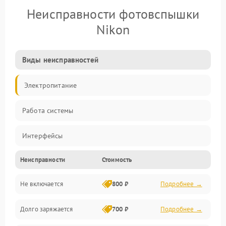
Неисправности фотовспышки
Nikon
Виды неисправностей
Электропитание
Работа системы
Интерфейсы
Неисправности
Стоимость
Электронные компоненты
Не включается
800 ₽
Подробнее →
Корпус/Герметичность
Долго заряжается
700 ₽
Подробнее →