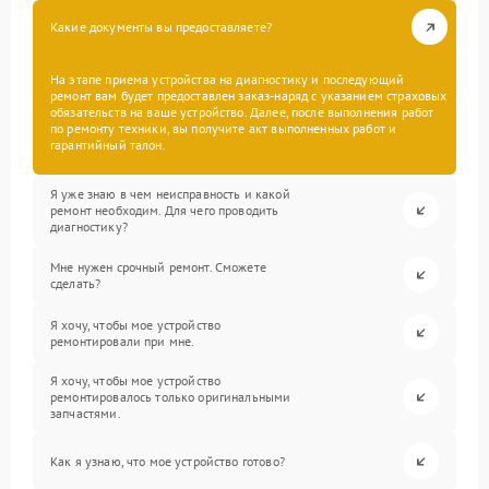
Какие документы вы предоставляете?
На этапе приема устройства на диагностику и последующий
ремонт вам будет предоставлен заказ-наряд с указанием страховых
обязательств на ваше устройство. Далее, после выполнения работ
по ремонту техники, вы получите акт выполненных работ и
гарантийный талон.
Я уже знаю в чем неисправность и какой
ремонт необходим. Для чего проводить
диагностику?
Мне нужен срочный ремонт. Сможете
сделать?
Я хочу, чтобы мое устройство
ремонтировали при мне.
Я хочу, чтобы мое устройство
ремонтировалось только оригинальными
запчастями.
Как я узнаю, что мое устройство готово?