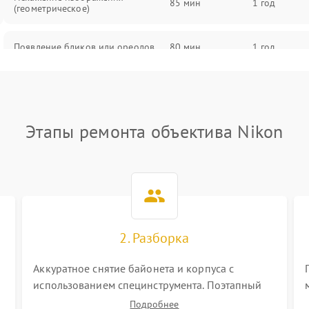
85 мин
1 год
(геометрическое)
Появление бликов или ореолов
80 мин
1 год
Проблемы с резкостью при всех
85 мин
1 год
фокусных расстояниях
Этапы ремонта объектива Nikon
2. Разборка
Аккуратное снятие байонета и корпуса с
использованием специнструмента. Поэтапный
демонтаж оптических блоков, шлейфов и
Подробнее