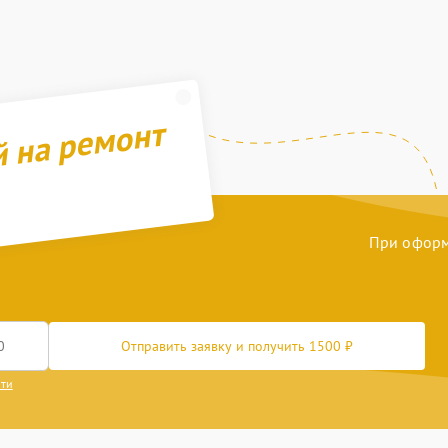
й на ремонт
При оформл
Отправить заявку и получить 1500 ₽
сти