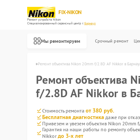
FIX-NIKON
Ремонт устройств Nikon
Специализированный cервисный центр г.
Барнаул
Мы ремонтируем
Срочный ремонт
Це
ов Nikon в Барнауле
Ремонт объектива Nikon 20mm f/2.8D AF Nikkor в Барна
Ремонт объектива 
f/2.8D AF Nikkor в 
от 380 руб.
Стоимость ремонта
Бесплатная диагностика
даже при отказ
Привезем и увезем объектив Nikon 20mm f/
Гарантия на наши работы по ремонту объек
до 3-х лет
Nikkor
Ремонт оптических прицелов Nikon
Ремонт цифровых биноклей Nikon
Ремонт оптических нивелиров Nikon
Ремонт цифровых монокуляров Nikon