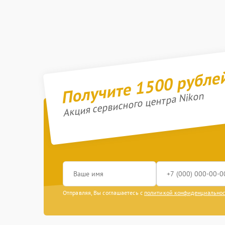
Получите 1500 рубле
Акция сервисного центра Nikon
Отправляя, Вы соглашаетесь с
политикой конфиденциально