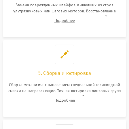
Замена поврежденных шлейфов, вышедших из строя
ультразвуковых или шаговых моторов. Восстановление
геометрии направляющих при заклинивании зума. Замена
Подробнее
неисправного блока диафрагмы, датчиков положения или
поврежденных линз.
5. Сборка и юстировка
Сборка механизма с нанесением специальной геликоидной
смазки на направляющие. Точная юстировка линзовых групп
программным или механическим способом для устранения
Подробнее
бэк