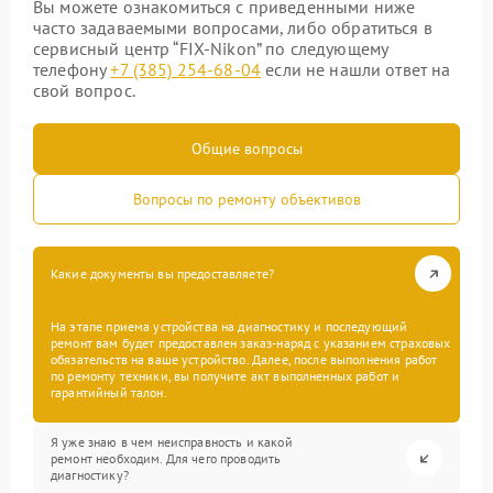
Вы можете ознакомиться с приведенными ниже
часто задаваемыми вопросами, либо обратиться в
сервисный центр “FIX-Nikon” по следующему
телефону
+7 (385) 254-68-04
если не нашли ответ на
свой вопрос.
Общие вопросы
Вопросы по ремонту объективов
Какие документы вы предоставляете?
На этапе приема устройства на диагностику и последующий
ремонт вам будет предоставлен заказ-наряд с указанием страховых
обязательств на ваше устройство. Далее, после выполнения работ
по ремонту техники, вы получите акт выполненных работ и
гарантийный талон.
Я уже знаю в чем неисправность и какой
ремонт необходим. Для чего проводить
диагностику?