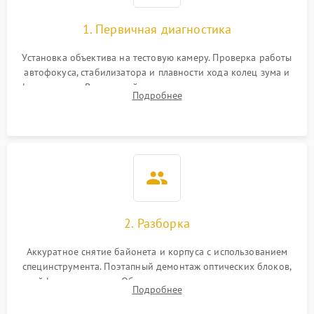
1. Первичная диагностика
Установка объектива на тестовую камеру. Проверка работы
автофокуса, стабилизатора и плавности хода колец зума и
фокусировки. Визуальный осмотр линз на наличие царапин,
Подробнее
грибка, пыли и оценка состояния контактов байонета.
2. Разборка
Аккуратное снятие байонета и корпуса с использованием
специнструмента. Поэтапный демонтаж оптических блоков,
шлейфов и приводов. Обязательная маркировка положения
Подробнее
линзовых групп для сохранения заводской центровки при
сборке.