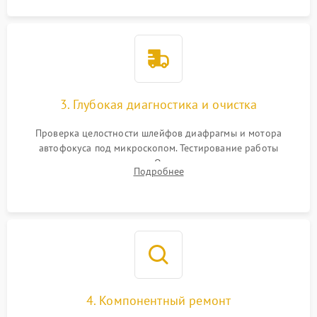
3. Глубокая диагностика и очистка
Проверка целостности шлейфов диафрагмы и мотора
автофокуса под микроскопом. Тестирование работы
электромагнитного привода. Очистка оптических элементов
Подробнее
от пыли, следов влаги и грибка спецрастворами без
повреждения просветления.
4. Компонентный ремонт