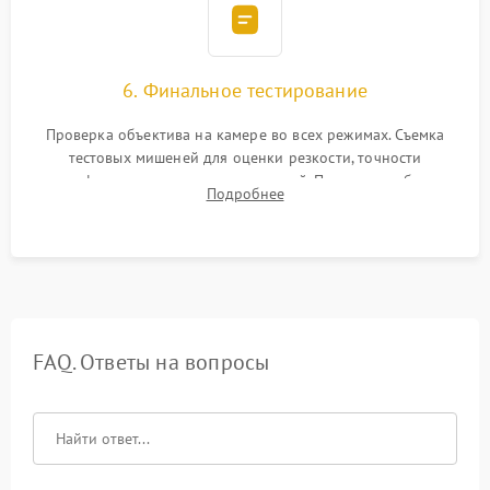
6. Финальное тестирование
Проверка объектива на камере во всех режимах. Съемка
тестовых мишеней для оценки резкости, точности
автофокуса и отсутствия искажений. Проверка работы
Подробнее
диафрагмы на закрытых значениях и тестирование
оптической стабилизации.
FAQ. Ответы на вопросы