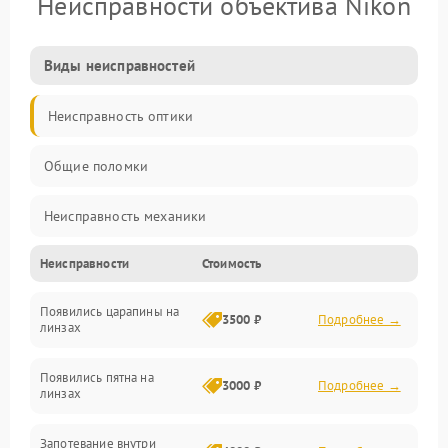
Неисправности объектива Nikon
Виды неисправностей
Неисправность оптики
Общие поломки
Неисправность механики
Неисправности
Стоимость
Неисправность электроники (если объектив с мотором/
стабилизатором)
Появились царапины на
3500 ₽
Подробнее →
линзах
Прочие неисправности
Появились пятна на
3000 ₽
Подробнее →
линзах
Запотевание внутри