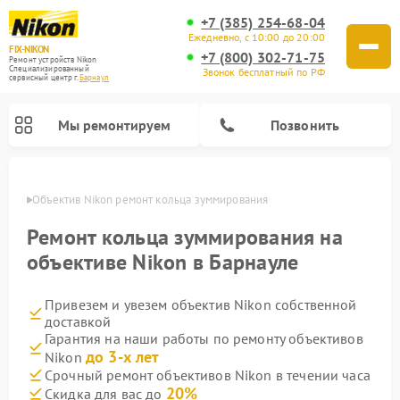
+7 (385) 254-68-04
Ежедневно, с 10:00 до 20:00
FIX-NIKON
+7 (800) 302-71-75
Ремонт устройств Nikon
Специализированный
Звонок бесплатный по РФ
cервисный центр г.
Барнаул
Мы ремонтируем
Позвонить
науле
Объектив Nikon ремонт кольца зуммирования
Ремонт кольца зуммирования на
объективе Nikon в Барнауле
Привезем и увезем объектив Nikon собственной
доставкой
Гарантия на наши работы по ремонту объективов
до 3-х лет
Nikon
Ремонт цифровых монокуляров Nikon
Ремонт оптических прицелов Nikon
Ремонт цифровых биноклей Nikon
Ремонт оптических нивелиров Nikon
Срочный ремонт объективов Nikon в течении часа
20%
Скидка для вас до