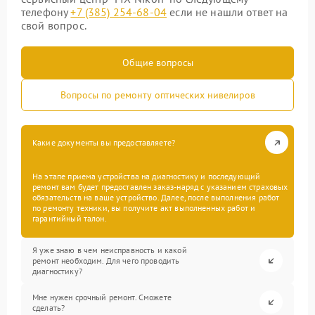
телефону
+7 (385) 254-68-04
если не нашли ответ на
свой вопрос.
Общие вопросы
Вопросы по ремонту оптических нивелиров
Какие документы вы предоставляете?
На этапе приема устройства на диагностику и последующий
ремонт вам будет предоставлен заказ-наряд с указанием страховых
обязательств на ваше устройство. Далее, после выполнения работ
по ремонту техники, вы получите акт выполненных работ и
гарантийный талон.
Я уже знаю в чем неисправность и какой
ремонт необходим. Для чего проводить
диагностику?
Мне нужен срочный ремонт. Сможете
сделать?