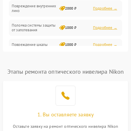
Повреждение внутренних
2000 ₽
Подробнее →
линз
Поломка системы защиты
1000 ₽
Подробнее →
от запотевания
Повреждение шкалы
1000 ₽
Подробнее →
Плохая видимость шкалы
1800 ₽
Подробнее →
Этапы ремонта оптического нивелира Nikon
Запотевание линз
3000 ₽
Подробнее →
Царапины на линзах
2500 ₽
Подробнее →
Потеря резкости
2000 ₽
Подробнее →
1. Вы оставляете заявку
Искажение изображения
2000 ₽
Подробнее →
Оставьте заявку на ремонт оптического нивелира Nikon