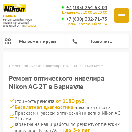
+7 (385) 254-68-04
Ежедневно, с 10:00 до 20:00
FIX-NIKON
+7 (800) 302-71-75
Ремонт устройств Nikon
Специализированный
Звонок бесплатный по РФ
cервисный центр г.
Барнаул
Мы ремонтируем
Позвонить
науле
Ремонт оптического нивелира Nikon AC-2T в Барнауле
Ремонт оптического нивелира
Nikon AC-2T в Барнауле
от 1180 руб.
Стоимость ремонта
Бесплатная диагностика
даже при отказе
Привезем и увезем оптический нивелир Nikon AC-
2T сами
Ремонт цифровых биноклей Nikon
Ремонт цифровых монокуляров Nikon
Ремонт оптических прицелов Nikon
Гарантия на наши работы по ремонту оптических
до 3-х лет
нивелиров Nikon AC-2T