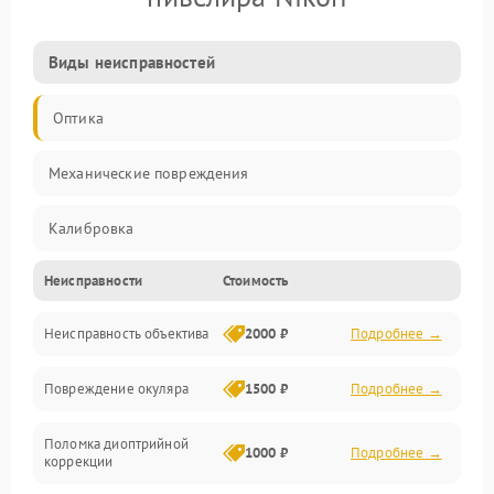
Виды неисправностей
Оптика
Механические повреждения
Калибровка
Неисправности
Стоимость
Механика
Неисправность объектива
2000 ₽
Подробнее →
Электропитание
Повреждение окуляра
1500 ₽
Подробнее →
Электроника
Поломка диоптрийной
Аксессуары
1000 ₽
Подробнее →
коррекции