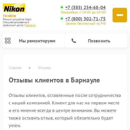
+7 (385) 254-68-04
Ежедневно, с 10:00 до 20:00
FIX-NIKON
+7 (800) 302-71-75
Ремонт устройств Nikon
Специализированный
Звонок бесплатный по РФ
cервисный центр г.
Барнаул
Мы ремонтируем
Позвонить
Главная
Отзывы
Отзывы клиентов в Барнауле
Отзывы клиентов, оставленные после сотрудничества
с нашей компанией. Клиент для нас на первом месте
и его мнение всегда в центре внимания. Вы можете
также оставить отзыв, который обязательно будет
Ремонт цифровых биноклей Nikon
Ремонт оптических нивелиров Nikon
Ремонт оптических прицелов Nikon
Ремонт цифровых монокуляров Nikon
учтен.