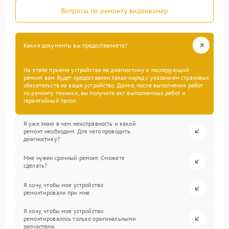
Вопросы по ремонту видеокамер
Какие документы вы предоставляете?
На этапе приема устройства на диагностику и последующий
ремонт вам будет предоставлен заказ-наряд с указанием страховых
обязательств на ваше устройство. Далее, после выполнения работ
по ремонту техники, вы получите акт выполненных работ и
гарантийный талон.
Я уже знаю в чем неисправность и какой
ремонт необходим. Для чего проводить
диагностику?
Мне нужен срочный ремонт. Сможете
сделать?
Я хочу, чтобы мое устройство
ремонтировали при мне.
Я хочу, чтобы мое устройство
ремонтировалось только оригинальными
запчастями.