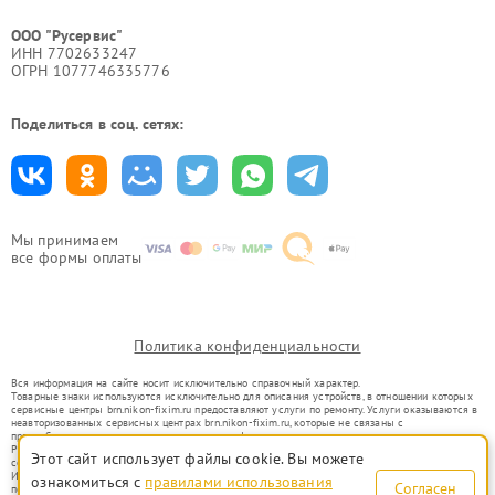
ООО "Русервис"
ИНН 7702633247
ОГРН 1077746335776
Поделиться в соц. сетях:
Мы принимаем
все формы оплаты
Политика конфиденциальности
Вся информация на сайте носит исключительно справочный характер.
Товарные знаки используются исключительно для описания устройств, в отношении которых
сервисные центры brn.nikon-fixim.ru предоставляют услуги по ремонту. Услуги оказываются в
неавторизованных сервисных центрах brn.nikon-fixim.ru, которые не связаны с
правообладателями товарных знаков или их официальными представителями.
Ремонт осуществляется для устройств, уже введенных в гражданский оборот в соответствии
Этот сайт использует файлы cookie. Вы можете
со статьей 1487 ГК РФ.
Использование товарных знаков не преследует цели индивидуализации услуг или введения
ознакомиться с
правилами использования
Согласен
потребителей в заблуждение, а служит для информирования о предоставляемых услугах по