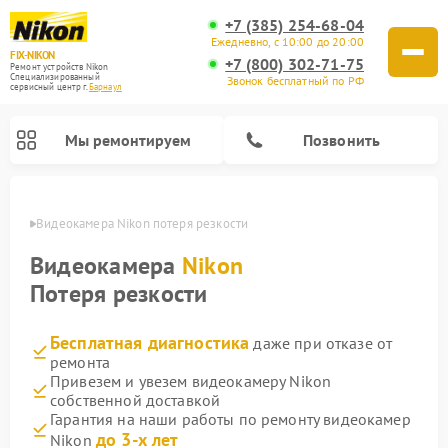
+7 (385) 254-68-04
Ежедневно, с 10:00 до 20:00
FIX-NIKON
+7 (800) 302-71-75
Ремонт устройств Nikon
Специализированный
Звонок бесплатный по РФ
cервисный центр г.
Барнаул
Мы ремонтируем
Позвонить
науле
Видеокамера Nikon потеря резкости
Видеокамера
Nikon
Потеря резкости
Бесплатная диагностика
даже при отказе от
ремонта
Привезем и увезем видеокамеру Nikon
собственной доставкой
Ремонт цифровых монокуляров Nikon
Ремонт оптических прицелов Nikon
Ремонт цифровых биноклей Nikon
Ремонт оптических нивелиров Nikon
Гарантия на наши работы по ремонту видеокамер
до 3-х лет
Nikon