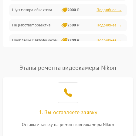
Шум мотора объектива
2000 ₽
Подробнее →
Не работает объектив
2500 ₽
Подробнее →
Проблемы с автофокусом
2200 ₽
Подробнее →
Не открывается крышка
1000 ₽
Подробнее →
объектива
Этапы ремонта видеокамеры Nikon
Плохое качество
2500 ₽
Подробнее →
изображения
Не работает зум
2200 ₽
Подробнее →
Не работает стабилизация
1. Вы оставляете заявку
2300 ₽
Подробнее →
изображения
Оставьте заявку на ремонт видеокамеры Nikon