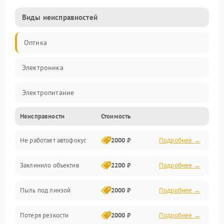
Виды неисправностей
Оптика
Электроника
Электропитание
Неисправности
Стоимость
Видео
Не работает автофокус
2000 ₽
Подробнее →
Хранение данных
Заклинило объектив
2200 ₽
Подробнее →
Программное обеспечение
Пыль под линзой
2000 ₽
Подробнее →
Механические повреждения
Потеря резкости
2000 ₽
Подробнее →
Аудио