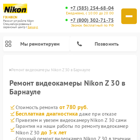
+7 (385) 254-68-04
Ежедневно, с 10:00 до 20:00
FIX-NIKON
+7 (800) 302-71-75
Ремонт устройств Nikon
Специализированный
Звонок бесплатный по РФ
cервисный центр г.
Барнаул
Мы ремонтируем
Позвонить
науле
Ремонт видеокамеры Nikon Z 30 в Барнауле
Ремонт видеокамеры Nikon Z 30 в
Барнауле
от 780 руб.
Стоимость ремонта
Бесплатная диагностика
даже при отказе
Привезем и увезем видеокамеру Nikon Z 30 сами
Гарантия на наши работы по ремонту видеокамер
Ремонт цифровых монокуляров Nikon
Ремонт оптических прицелов Nikon
Ремонт цифровых биноклей Nikon
Ремонт оптических нивелиров Nikon
до 3-х лет
Nikon Z 30
Срочный ремонт видеокамер Nikon Z 30 в течении